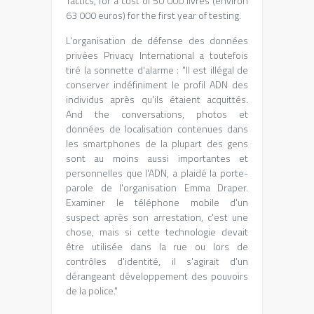
Tactics
, for a cost of 50 000 livres (environ
63 000 euros) for the first year of testing.
L'organisation de défense des données
privées Privacy International a toutefois
tiré la sonnette d'alarme
:
"Il est illégal de
conserver indéfiniment le profil ADN des
individus après qu'ils étaient acquittés
.
And the conversations,
photos et
données de localisation contenues dans
les smartphones de la plupart des gens
sont au moins aussi importantes et
personnelles que l'ADN
,
a plaidé la porte-
parole de l'organisation Emma Draper
.
Examiner le téléphone mobile d'un
suspect après son arrestation
,
c'est une
chose
,
mais si cette technologie devait
être utilisée dans la rue ou lors de
contrôles d'identité
,
il s'agirait d'un
dérangeant développement des pouvoirs
de la police.
"