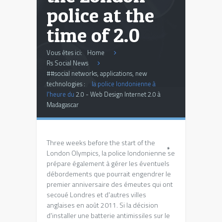
police at the
time of 2.0
Vous êtes ici:
Home
Rs Social News
##social networks, applications, new
technologies :
la police londonienne à
l'heure du
2.0 - Web Design Internet 2.0 à
Madagascar
Three weeks before the start of the
*
London Olympics,
la police londonienne se
prépare également à gérer les éventuels
débordements que pourrait engendrer le
premier anniversaire des émeutes qui ont
secoué Londres et d'autres villes
anglaises en août
2011.
Si la décision
d'installer une batterie antimissiles sur le