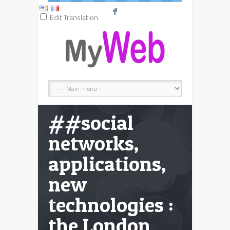
F
Edit Translation
##social
networks,
applications,
new
technologies :
the London