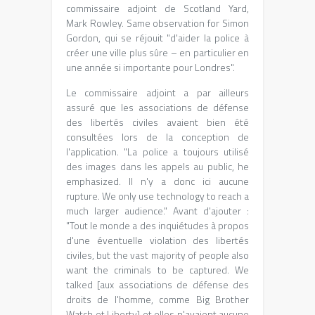
commissaire adjoint de Scotland Yard
,
Mark Rowley. Same observation for Simon
Gordon,
qui se réjouit "d'aider la police à
créer une ville plus sûre
–
en particulier en
une année si importante pour Londres"
.
Le commissaire adjoint a par ailleurs
assuré que les associations de défense
des libertés civiles avaient bien été
consultées lors de la conception de
l'application
.
"La police a toujours utilisé
des images dans les appels au public
, he
emphasized.
Il n'y a donc ici aucune
rupture
. We only use technology to reach a
much larger audience."
Avant d'ajouter
:
"Tout le monde a des inquiétudes à propos
d'une éventuelle violation des libertés
civiles
, but the vast majority of people also
want the criminals to be captured. We
talked [
aux associations de défense des
droits de l'homme
, comme Big Brother
Watch et Liberty]
et elles n'avaient aucune