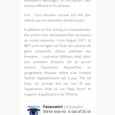
BlackBerry Messages, an encrypted SMS
service offered on its phones.
Lire :
"Les réseaux sociaux ont été peu
utilisés par les émeutiers britanniques
"
In addition to this activity on smartphones,
the police have developed their presence
on social networks. From August 2011,
la
MET a mis en ligne sur Flickr des photos de
gens suspectés d'avoir participé aux
émeutes
:
l'opération Withern était alors
une première ébauche de ce qu'est
devenu Facewatch
.
Aujourd'hui
,
ce
programme dispose même d'un compte
Twitter régulièrement mis à jour
. The 28
June,
on pouvait lire sur son fil que
l'application était 4e sur l'App Store
,
le
magasin d'applications de l'iPhone
.