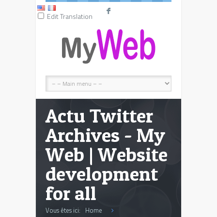
F
Edit Translation
Actu Twitter
Archives - My
Web | Website
development
for all
Vous êtes ici:
Home