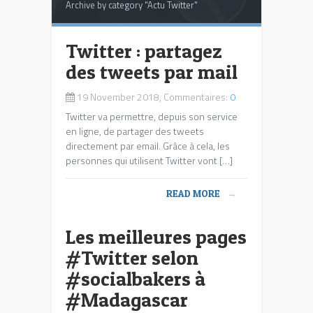
Archive by category "Actu Twitter"
Twitter : partagez
des tweets par mail
19 November 2018, Commentaires:
0
Twitter va permettre, depuis son service
en ligne, de partager des tweets
directement par email. Grâce à cela, les
personnes qui utilisent Twitter vont […]
READ MORE
→
Les meilleures pages
#Twitter selon
#socialbakers à
#Madagascar