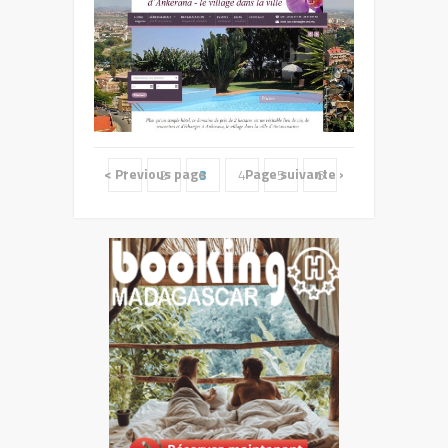
Orchid Hotel in Ivato
< Previous page
Page suivante ›
1
2
3
4
5
6
Hôtel La Résidence
d'Ankerana à
Antananarivo