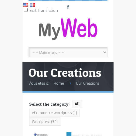
F
Edit Translation
Our Creations
Vous êtes ici:
Home
Our Creations
All
Select the category:
eCommerce wordpress
(1)
Wordpress
(34)