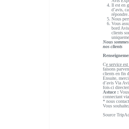
Avis Expr
Il est en
d’avis, ca
répondre.
Nous pers
Vous assu
bord Avis
clients s
uniquemen
Nous sommes p
nos clients
Renseignement
C
e service est
faisons parven
clients en fin 
Ensuite, merci
d’avis Via Avi
fois-ci direct
Astuce :
Vous 
connectant vi
* nous contact
Vous souhaite
Source TripAd