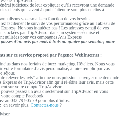
ess de TripAdvisor.
 général judicieux de leur expliquer qu’ils recevront une demande
r les clients qui savent à quoi s’attendre sont plus enclins à
onnalisons vos e-mails en fonction de vos besoins
rez facilement le suivi de vos performances grâce au Tableau de
 Express. Ne vous inquiétez pas ! Les adresses e-mail de vos
ont stockées par TripAdvisor dans un système sécurisé et
t utilisées pour vos campagnes Avis Express
assés d’un avis par mois à trois ou quatre par semaine, pour
s sur ce service proposé par l’agence WebInternet :
 inclus dans nos forfaits de buzz marketing Hôteliers
. Nous vous
ir votre formulaire d’avis personnalisé, à faire remplir par vos
de séjour.
 de relever les avis* afin que nous puissions envoyer une demande
s Express de TripAdvisor afin qu’il ré-édite leur avis, mais cette
ement sur votre compte TripAdvisor.
pouvez passez un avis directement sur TripAdvisor en vous
a votre compte Facebook
ez au 032 79 905 79 pour plus d’infos.
z en savoir plus.
Contactez-nous
?
visor