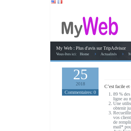
My Web : Plus d'avis sur TripAdvisor
Vous êtes ici:
Home
Actualités
M
août
25
2018
C’est facile et 
Commentaires:
0
89 % des 
ligne au 
Une utilis
obtenir j
Recueilli
vos clien
de rempli
mail* pou