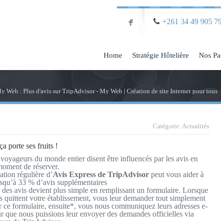
+261 34 49 905 7
F
Home
Stratégie Hôtelière
Nos Pa
y Web : Plus d'avis sur TripAdvisor - My Web | Création de site Internet pour tous
Catégorie:
Actualités
ça porte ses fruits !
voyageurs du monde entier disent être influencés par les avis en
moment de réserver.
ation régulière d’
Avis Express de TripAdvisor
peut vous aider à
usqu’à 33 % d’avis supplémentaires
r des avis devient plus simple en remplissant un formulaire. Lorsque
ts quittent votre établissement, vous leur demander tout simplement
r ce formulaire, ensuite*, vous nous communiquez leurs adresses e-
r que nous puissions leur envoyer des demandes officielles via