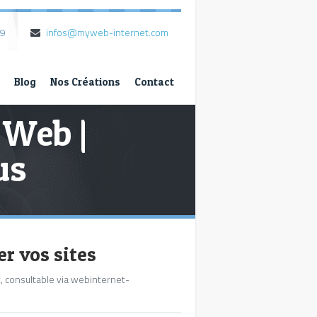
79
infos@myweb-internet.com
Blog
Nos Créations
Contact
 Web |
us
r vos sites
t, consultable via webinternet-