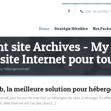
+261 34 49 905 
F
Home
Stratégie Hôtelière
Nos Packs
 site Archives - My
site Internet pour to
ory "Hébergement site"
 la meilleure solution pour héberge
ernet, plus besoin de chercher un hébergeur de sites à l’étranger. En effe
, Web Internet est l’un des rares […]