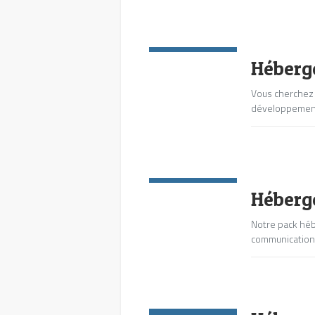
Commentaires:
0
Héberg
Vous cherchez 
développement 
Commentaires:
0
Héberg
Notre pack héb
communication 