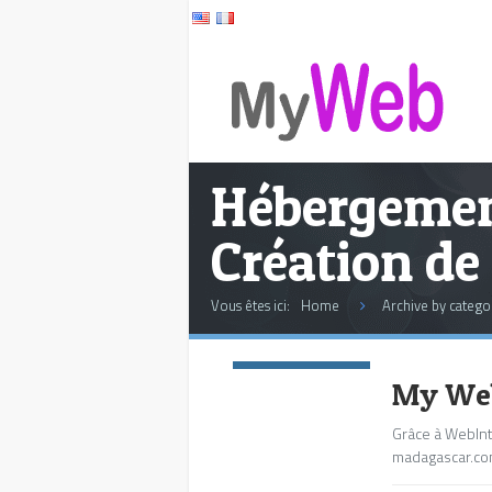
Hébergement
Création de 
Vous êtes ici:
Home
Archive by categ
Commentaires:
0
My Web,
Grâce à WebInt
madagascar.com