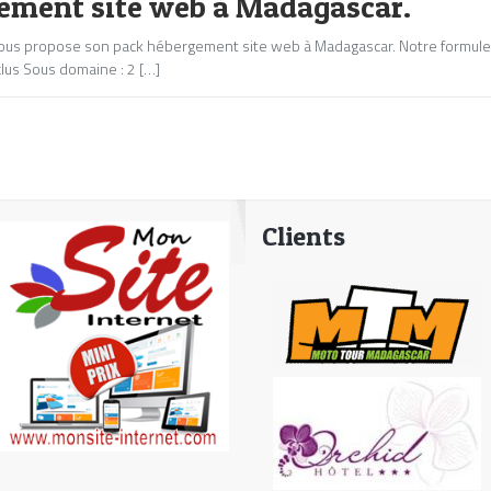
ement site web à Madagascar.
ous propose son pack hébergement site web à Madagascar. Notre formul
lus Sous domaine : 2 […]
Clients