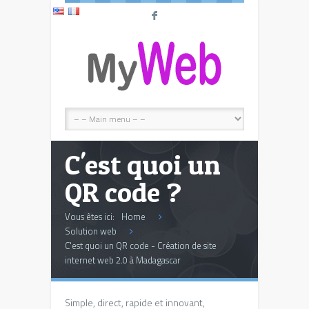
F
C'est quoi un
QR code ?
Vous êtes ici:
Home
Solution web
C'est quoi un QR code - Création de site
internet web 2.0 à Madagascar
Simple, direct, rapide et innovant,