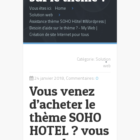
Vous êtes ici:
Home
Solution web
Assistance thème SOHO Hôtel #Wordpress |
Besoin d'aide sur le thème ? - My Web |
Création de site Internet pour tous
Catégorie:
Solution
*
web
24 janvier 2018, Commentaires:
0
Vous venez
d’acheter le
thème SOHO
HOTEL ? vous