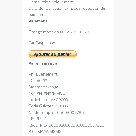
l’installation uniquement.
Délai de réalisation 24h, dés réception du
paiement.
Paiement :
Orange money au 032 79 905 79
Par Paypal : 8€
Par virement à :
Phil’Evenement
LOT VC 57
Ambatonakanga
101 ANTANANARIVO
Code banque : 00008
Code Guichet : 00005
N° de compte : 05003007786
Clé RIB : 31
IBAN : MG4600008000050500300778631
BIC : BFVAVMGMG