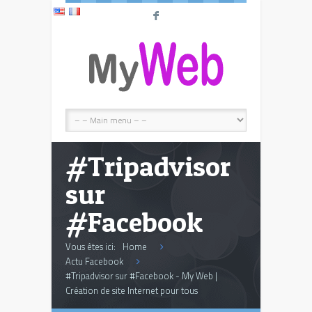
F
#Tripadvisor
sur
#Facebook
Vous êtes ici:
Home
Actu Facebook
#Tripadvisor sur #Facebook - My Web |
Création de site Internet pour tous