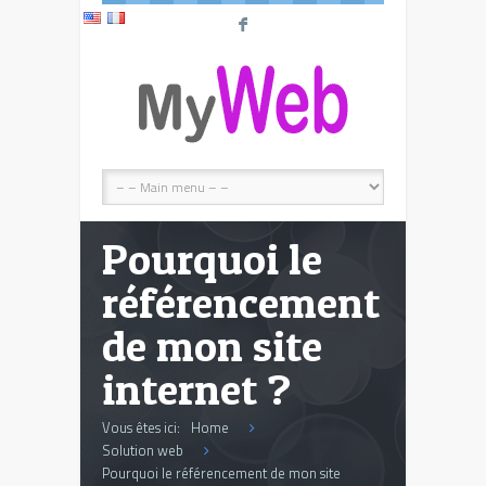
F
Pourquoi le
référencement
de mon site
internet ?
Vous êtes ici:
Home
Solution web
Pourquoi le référencement de mon site