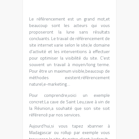
Le référencement est un grand mot,et
beaucoup sont les acteurs qui vous
proposeront la lune sans résultats
concluants. Le travail de référencement de
site internet varie selon le site,le domaine
d'activité et les interventions à effectuer
pour optimiser la visibilité du site. C'est
souvent un travail à moyen/long terme.
Pour être un maximum visible,beaucoup de
méthodes existent:référencement
naturel,e-marketing…
Pour comprendre,voici un exemple
concret:La cave de Saint Leu,cave à vin de
la Réunion,a souhaité que son site soit
référencé par nos services.
Aujourd'hui,si vous tapez xbanner à
Madagascar ou rollup par exemple vous
trouverez le site de notre client: kadopub-