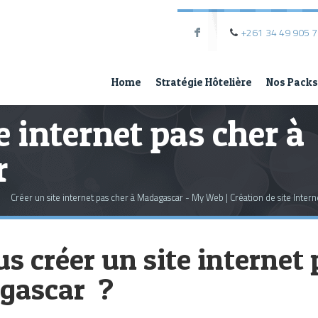
+261 34 49 905 
F
Home
Stratégie Hôtelière
Nos Packs
e internet pas cher à
r
Créer un site internet pas cher à Madagascar - My Web | Création de site Intern
s créer un site internet 
gascar ?