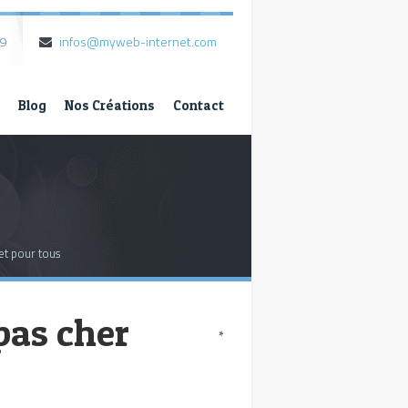
79
infos@myweb-internet.com
Blog
Nos Créations
Contact
et pour tous
pas cher
*